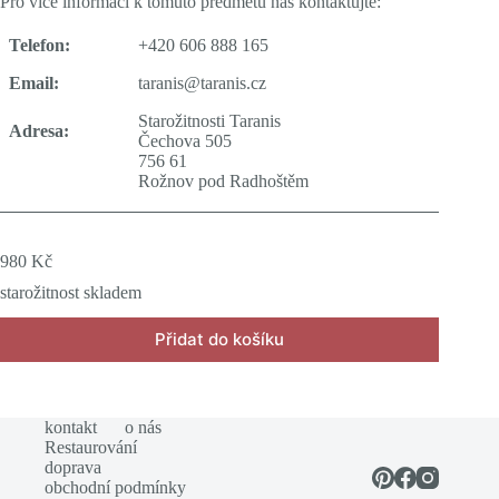
Pro více informací k tomuto předmětu nás kontaktujte:
Telefon:
+420 606 888 165
Email:
taranis@taranis.cz
Starožitnosti Taranis
Adresa:
Čechova 505
756 61
Rožnov pod Radhoštěm
980
Kč
starožitnost skladem
Přidat do košíku
kontakt
o nás
Restaurování
doprava
obchodní podmínky