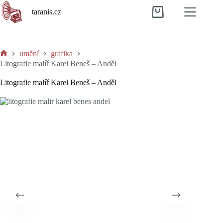
Skip
taranis.cz
to
Shopping
content
cart
umění
grafika
Home
Litografie malíř Karel Beneš – Anděl
Litografie malíř Karel Beneš – Anděl