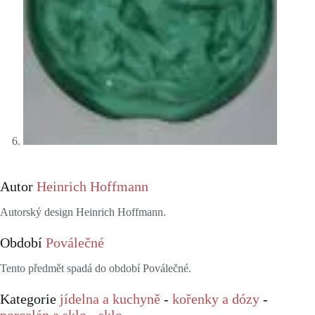
Autor
Heinrich Hoffmann
Autorský design Heinrich Hoffmann.
Období
Poválečné
Tento předmět spadá do období Poválečné.
Kategorie
jídelna a kuchyně
-
kořenky a dózy
-
porcelán a sklo
-
sklo