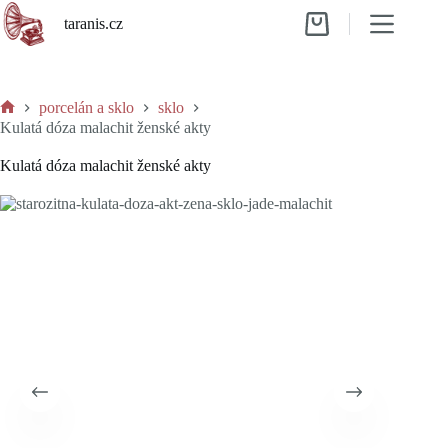
Skip
taranis.cz
to
Shopping
content
cart
porcelán a sklo
sklo
Home
Kulatá dóza malachit ženské akty
Kulatá dóza malachit ženské akty