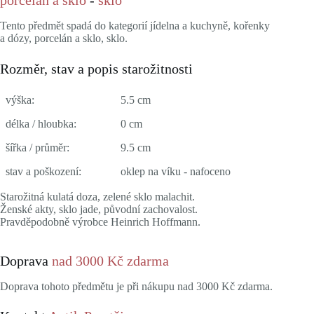
Tento předmět spadá do kategorií jídelna a kuchyně, kořenky
a dózy, porcelán a sklo, sklo.
Rozměr, stav a popis starožitnosti
výška:
5.5 cm
délka / hloubka:
0 cm
šířka / průměr:
9.5 cm
stav a poškození:
oklep na víku - nafoceno
Starožitná kulatá doza, zelené sklo malachit.
Ženské akty, sklo jade, původní zachovalost.
Pravděpodobně výrobce Heinrich Hoffmann.
Doprava
nad 3000 Kč zdarma
Doprava tohoto předmětu je při nákupu nad 3000 Kč zdarma.