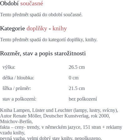
Období
současné
Tento předmět spadá do období současné.
Kategorie
doplňky
-
knihy
Tento předmět spadá do kategorií doplňky, knihy.
Rozměr, stav a popis starožitnosti
výška:
26.5 cm
délka / hloubka:
0 cm
šířka / průměr:
21.5 cm
stav a poškození:
bez poškození
Kniha Lampen, Lüster und Leuchter (lampy, lustry, svícny),
Autor Renate Möller, Deutscher Kunstverlag, rok 2000,
Mnichov-Berlín,
fakta – ceny- trendy, v německém jazyce, 151 stran + reklamy
vzadu knihy,
pevná vazba, velmi dobrý stav knihy, nepoškozeno.