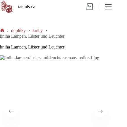
Skip
taranis.cz
to
Shopping
content
cart
doplňky
knihy
Home
kniha Lampen, Lüster und Leuchter
kniha Lampen, Lüster und Leuchter