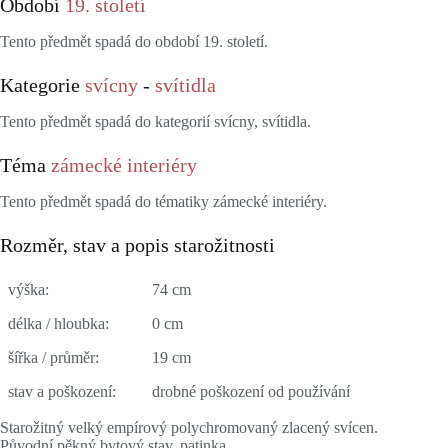
Období
19. století
Tento předmět spadá do období 19. století.
Kategorie
svícny
-
svítidla
Tento předmět spadá do kategorií svícny, svítidla.
Téma
zámecké interiéry
Tento předmět spadá do tématiky zámecké interiéry.
Rozměr, stav a popis starožitnosti
výška:
74 cm
délka / hloubka:
0 cm
šířka / průměr:
19 cm
stav a poškození:
drobné poškození od používání
Starožitný velký empírový polychromovaný zlacený svícen.
Původní pěkný bytový stav, patinka.