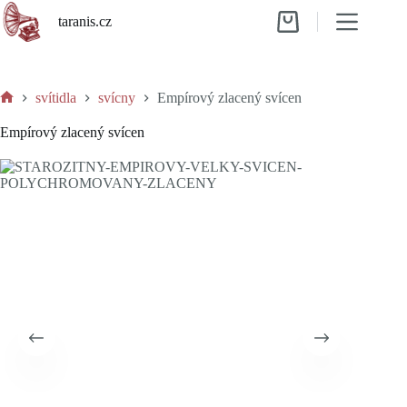
Skip
taranis.cz
to
Shopping
content
cart
svítidla
svícny
Empírový zlacený svícen
Home
Empírový zlacený svícen