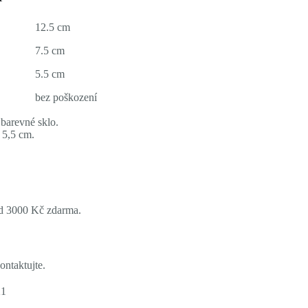
12.5 cm
7.5 cm
5.5 cm
bez poškození
barevné sklo.
 5,5 cm.
ad 3000 Kč zdarma.
ontaktujte.
21