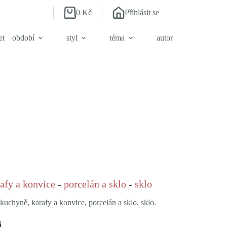
0
Kč
Přihlásit se
Shopping
cart
et
období
styl
téma
autor
.
afy a konvice
-
porcelán a sklo
-
sklo
kuchyně, karafy a konvice, porcelán a sklo, sklo.
i