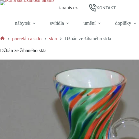
Skip
taranis.cz
to
KONTAKT
content
nábytek
svítidla
umění
doplňky
porcelán a sklo
sklo
Džbán ze žíhaného skla
Home
Džbán ze žíhaného skla