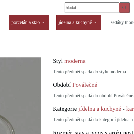
porcelán a sklo
jídelna a kuchyně
sedáky thon
Styl
moderna
Tento předmět spadá do stylu moderna.
Období
Poválečné
Tento předmět spadá do období Poválečné
Kategorie
jídelna a kuchyně
-
kar
Tento předmět spadá do kategorií jídelna a 
Rozměr, stav a popis starožitnost