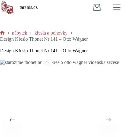
Skip
taranis.cz
to
Shopping
content
cart
nábytek
křesla a pohovky
Home
Design Křeslo Thonet Nr 141 – Otto Wágner
Design Křeslo Thonet Nr 141 – Otto Wágner