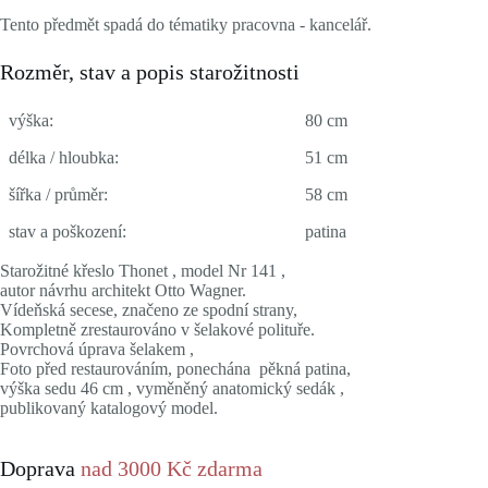
Tento předmět spadá do tématiky pracovna - kancelář.
Rozměr, stav a popis starožitnosti
výška:
80 cm
délka / hloubka:
51 cm
šířka / průměr:
58 cm
stav a poškození:
patina
Starožitné křeslo Thonet , model Nr 141 ,
autor návrhu architekt Otto Wagner.
Vídeňská secese, značeno ze spodní strany,
Kompletně zrestaurováno v šelakové polituře.
Povrchová úprava šelakem ,
Foto před restaurováním, ponechána pěkná patina,
výška sedu 46 cm , vyměněný anatomický sedák ,
publikovaný katalogový model.
Doprava
nad 3000 Kč zdarma