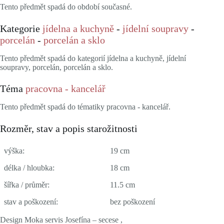
Tento předmět spadá do období současné.
Kategorie
jídelna a kuchyně
-
jídelní soupravy
-
porcelán
-
porcelán a sklo
Tento předmět spadá do kategorií jídelna a kuchyně, jídelní
soupravy, porcelán, porcelán a sklo.
Téma
pracovna - kancelář
Tento předmět spadá do tématiky pracovna - kancelář.
Rozměr, stav a popis starožitnosti
výška:
19 cm
délka / hloubka:
18 cm
šířka / průměr:
11.5 cm
stav a poškození:
bez poškození
Design Moka servis Josefína – secese ,