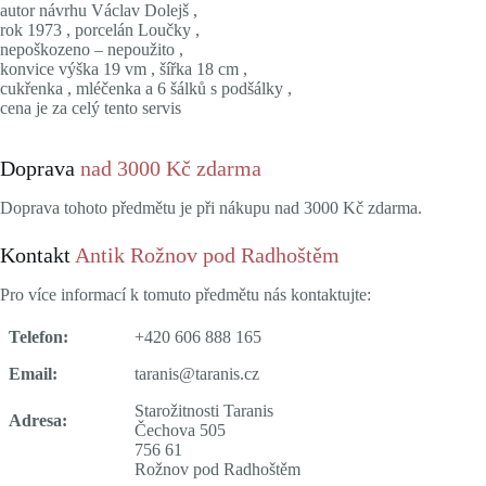
autor návrhu Václav Dolejš ,
rok 1973 , porcelán Loučky ,
nepoškozeno – nepoužito ,
konvice výška 19 vm , šířka 18 cm ,
cukřenka , mléčenka a 6 šálků s podšálky ,
cena je za celý tento servis
Doprava
nad 3000 Kč zdarma
Doprava tohoto předmětu je při nákupu nad 3000 Kč zdarma.
Kontakt
Antik Rožnov pod Radhoštěm
Pro více informací k tomuto předmětu nás kontaktujte:
Telefon:
+420 606 888 165
Email:
taranis@taranis.cz
Starožitnosti Taranis
Adresa:
Čechova 505
756 61
Rožnov pod Radhoštěm