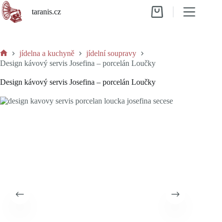
Skip
taranis.cz
to
Shopping
content
cart
jídelna a kuchyně
jídelní soupravy
Home
Design kávový servis Josefina – porcelán Loučky
Design kávový servis Josefina – porcelán Loučky