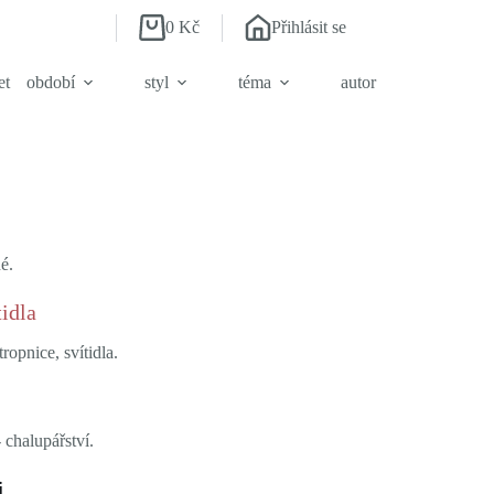
0
Kč
Přihlásit se
Shopping
cart
et
období
styl
téma
autor
é.
tidla
ropnice, svítidla.
 chalupářství.
i