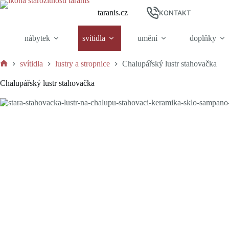
Skip
taranis.cz
to
KONTAKT
content
nábytek
svítidla
umění
doplňky
svítidla
lustry a stropnice
Chalupářský lustr stahovačka
Home
Chalupářský lustr stahovačka