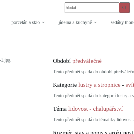
porcelán a sklo
jídelna a kuchyně
sedáky thon
Období
předválečné
Tento předmět spadá do období předválečn
Kategorie
lustry a stropnice
-
sví
Tento předmět spadá do kategorií lustry a st
Téma
lidovost - chalupářství
Tento předmět spadá do tématiky lidovost -
Rozměr, stav a popis starožitnost