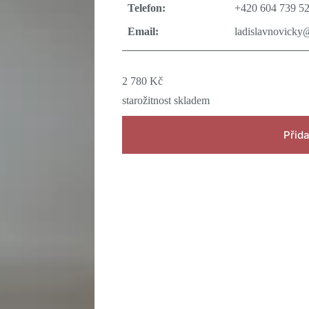
Telefon:
+420 604 739 5
Email:
ladislavnovicky
2 780
Kč
starožitnost skladem
Přida