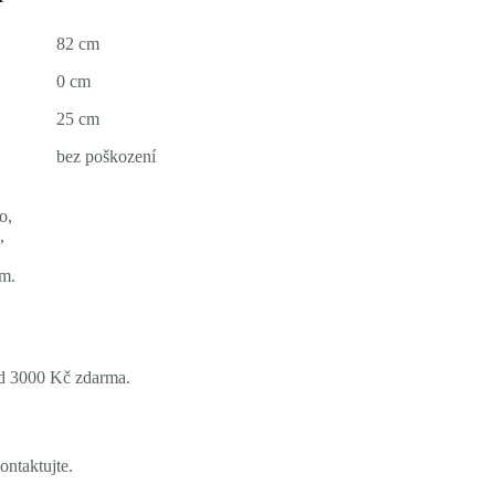
82 cm
0 cm
25 cm
bez poškození
o,
,
cm.
ad 3000 Kč zdarma.
ontaktujte.