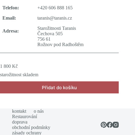
Telefon:
+420 606 888 165
Email:
taranis@taranis.cz
Starožitnosti Taranis
Adresa:
Čechova 505
756 61
Rožnov pod Radhoštěm
1 800
Kč
starožitnost skladem
Přidat do košíku
kontakt
o nás
Restaurování
doprava
obchodní podmínky
zásady ochrany