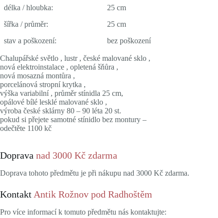
délka / hloubka:
25 cm
šířka / průměr:
25 cm
stav a poškození:
bez poškození
Chalupářské světlo , lustr , české malované sklo ,
nová elektroinstalace , opletená šňůra ,
nová mosazná montůra ,
porcelánová stropní krytka ,
výška variabilní , průměr stínidla 25 cm,
opálové bílé lesklé malované sklo ,
výroba české sklárny 80 – 90 léta 20 st.
pokud si přejete samotné stínidlo bez montury –
odečtěte 1100 kč
Doprava
nad 3000 Kč zdarma
Doprava tohoto předmětu je při nákupu nad 3000 Kč zdarma.
Kontakt
Antik Rožnov pod Radhoštěm
Pro více informací k tomuto předmětu nás kontaktujte: