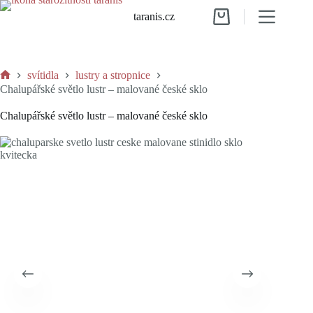
Skip
taranis.cz
to
Shopping
content
cart
svítidla
lustry a stropnice
Home
Chalupářské světlo lustr – malované české sklo
Chalupářské světlo lustr – malované české sklo