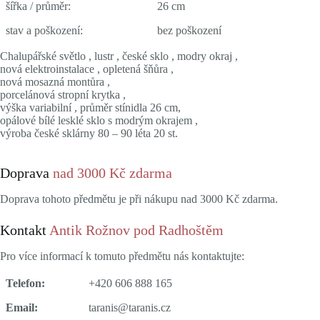
šířka / průměr:
26 cm
stav a poškození:
bez poškození
Chalupářské světlo , lustr , české sklo , modry okraj ,
nová elektroinstalace , opletená šňůra ,
nová mosazná montůra ,
porcelánová stropní krytka ,
výška variabilní , průměr stínidla 26 cm,
opálové bílé lesklé sklo s modrým okrajem ,
výroba české sklárny 80 – 90 léta 20 st.
Doprava
nad 3000 Kč zdarma
Doprava tohoto předmětu je při nákupu nad 3000 Kč zdarma.
Kontakt
Antik Rožnov pod Radhoštěm
Pro více informací k tomuto předmětu nás kontaktujte:
Telefon:
+420 606 888 165
Email:
taranis@taranis.cz