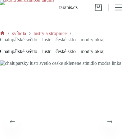
Skip
taranis.cz
to
Shopping
content
cart
svítidla
lustry a stropnice
Home
Chalupářské světlo – lustr – české sklo – modry okraj
Chalupářské světlo – lustr – české sklo – modry okraj