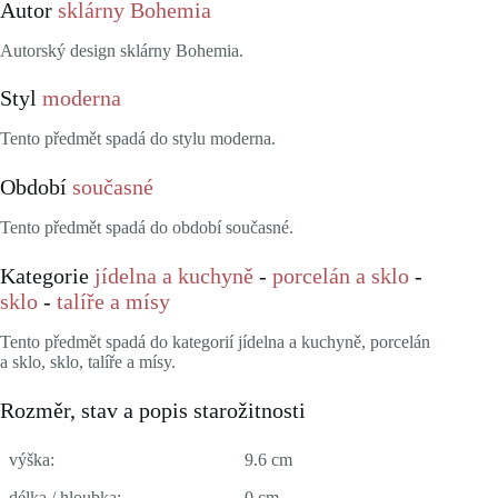
Autor
sklárny Bohemia
Autorský design sklárny Bohemia.
Styl
moderna
Tento předmět spadá do stylu moderna.
Období
současné
Tento předmět spadá do období současné.
Kategorie
jídelna a kuchyně
-
porcelán a sklo
-
sklo
-
talíře a mísy
Tento předmět spadá do kategorií jídelna a kuchyně, porcelán
a sklo, sklo, talíře a mísy.
Rozměr, stav a popis starožitnosti
výška:
9.6 cm
délka / hloubka:
0 cm