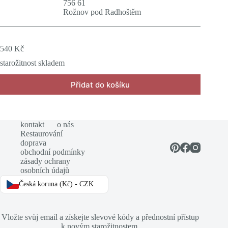
756 61
Rožnov pod Radhoštěm
540
Kč
starožitnost skladem
Přidat do košíku
kontakt
o nás
Restaurování
doprava
obchodní podmínky
zásady ochrany
osobních údajů
Česká koruna (Kč) - CZK
Vložte svůj email a získejte slevové kódy a přednostní přístup
k novým starožitnostem.