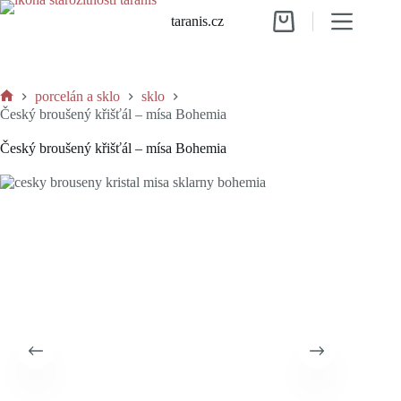
Skip
taranis.cz
to
Shopping
content
cart
porcelán a sklo
sklo
Home
Český broušený křišťál – mísa Bohemia
Český broušený křišťál – mísa Bohemia