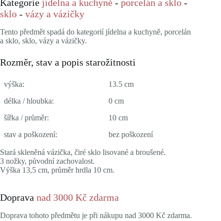
Kategorie
jídelna a kuchyně
-
porcelán a sklo
-
sklo
-
vázy a vázičky
Tento předmět spadá do kategorií jídelna a kuchyně, porcelán
a sklo, sklo, vázy a vázičky.
Rozměr, stav a popis starožitnosti
výška:
13.5 cm
délka / hloubka:
0 cm
šířka / průměr:
10 cm
stav a poškození:
bez poškození
Stará skleněná vázička, čiré sklo lisované a broušené.
3 nožky, původní zachovalost.
Výška 13,5 cm, průměr hrdla 10 cm.
Doprava
nad 3000 Kč zdarma
Doprava tohoto předmětu je při nákupu nad 3000 Kč zdarma.