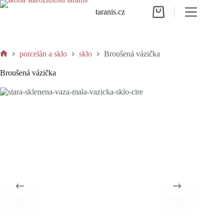
Skip
taranis.cz
to
Shopping
content
cart
porcelán a sklo
sklo
Broušená vázička
Home
Broušená vázička