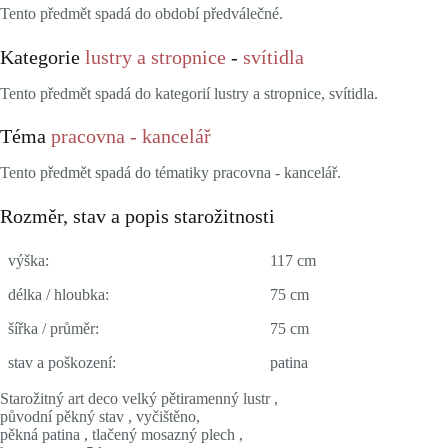
Tento předmět spadá do období předválečné.
Kategorie
lustry a stropnice
-
svítidla
Tento předmět spadá do kategorií lustry a stropnice, svítidla.
Téma
pracovna - kancelář
Tento předmět spadá do tématiky pracovna - kancelář.
Rozměr, stav a popis starožitnosti
výška:
117 cm
délka / hloubka:
75 cm
šířka / průměr:
75 cm
stav a poškození:
patina
Starožitný art deco velký pětiramenný lustr ,
původní pěkný stav , vyčištěno,
pěkná patina , tlačený mosazný plech ,