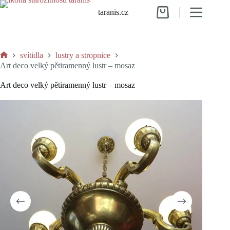
Skip
taranis.cz
to
Shopping
content
cart
svítidla
lustry a stropnice
Home
Art deco velký pětiramenný lustr – mosaz
Art deco velký pětiramenný lustr – mosaz