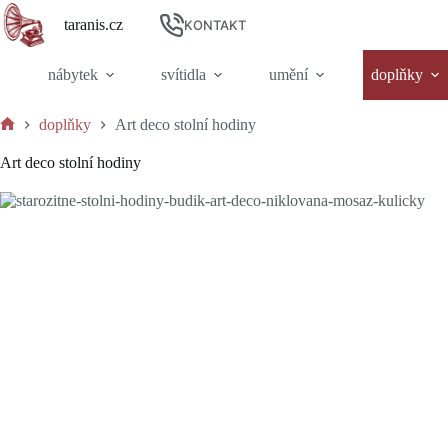
Skip
taranis.cz
to
KONTAKT
content
nábytek
svítidla
umění
doplňky
doplňky
Art deco stolní hodiny
Home
Art deco stolní hodiny