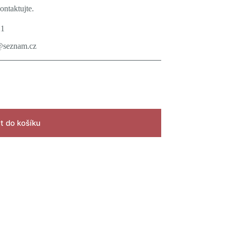
ontaktujte.
21
@seznam.cz
t do košíku