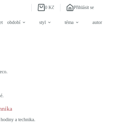
0
Kč
Přihlásit se
Shopping
cart
et
období
styl
téma
autor
eco.
é.
hnika
 hodiny a technika.