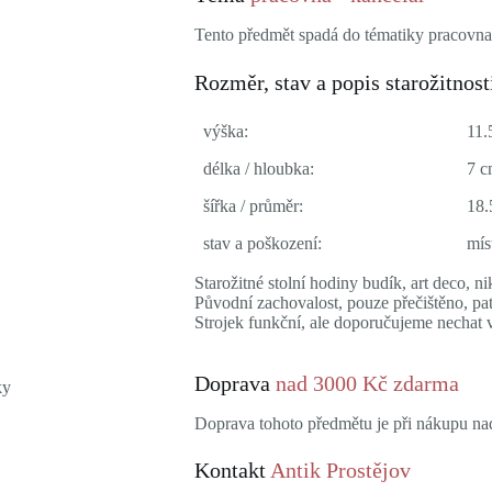
Tento předmět spadá do tématiky pracovna 
Rozměr, stav a popis starožitnost
výška:
11.
délka / hloubka:
7 
šířka / průměr:
18.
stav a poškození:
mís
Starožitné stolní hodiny budík, art deco, 
Původní zachovalost, pouze přečištěno, pat
Strojek funkční, ale doporučujeme nechat vy
Doprava
nad 3000 Kč zdarma
Doprava tohoto předmětu je při nákupu n
Kontakt
Antik Prostějov