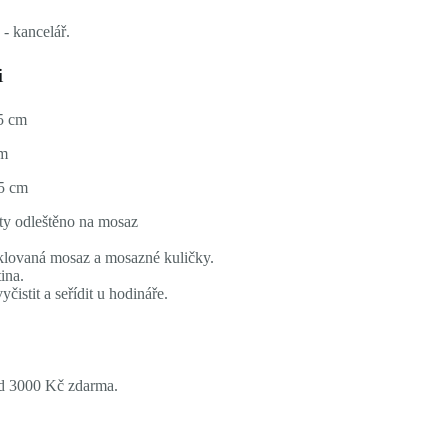
- kancelář.
i
5 cm
cm
5 cm
ty odleštěno na mosaz
niklovaná mosaz a mosazné kuličky.
ina.
čistit a seřídit u hodináře.
ad 3000 Kč zdarma.