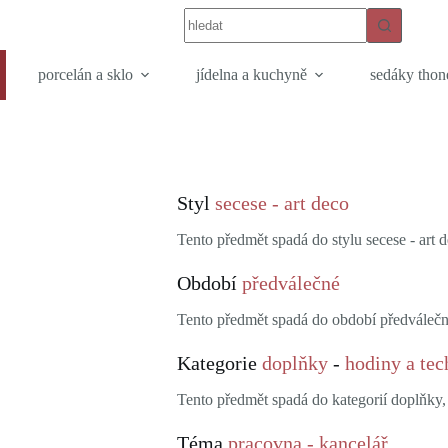
porcelán a sklo
jídelna a kuchyně
sedáky thon
Styl
secese - art deco
Tento předmět spadá do stylu secese - art d
Období
předválečné
Tento předmět spadá do období předválečn
Kategorie
doplňky
-
hodiny a tec
Tento předmět spadá do kategorií doplňky,
Téma
pracovna - kancelář