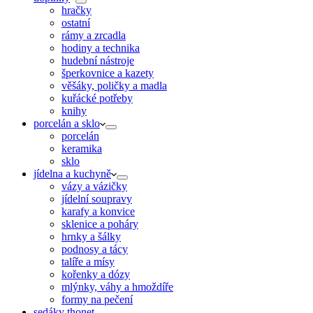
hračky
ostatní
rámy a zrcadla
hodiny a technika
hudební nástroje
šperkovnice a kazety
věšáky, poličky a madla
kuřácké potřeby
knihy
porcelán a sklo
porcelán
keramika
sklo
jídelna a kuchyně
vázy a vázičky
jídelní soupravy
karafy a konvice
sklenice a poháry
hrnky a šálky
podnosy a tácy
talíře a mísy
kořenky a dózy
mlýnky, váhy a hmoždíře
formy na pečení
sedáky thonet