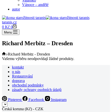
Valašsko
Vánoce – andělé
autor
taranis.cz
Shopping
0
Kč
0
cart
Menu
Richard Merbitz – Dresden
Home
Richard Merbitz - Dresden
Vašemu výběru neodpovídají žádné produkty.
kontakt
o nás
Restaurování
doprava
obchodní podmínky
zásady ochrany osobních údajů
Pinterest
Facebook
Instagram
Česká koruna (Kč) - CZK