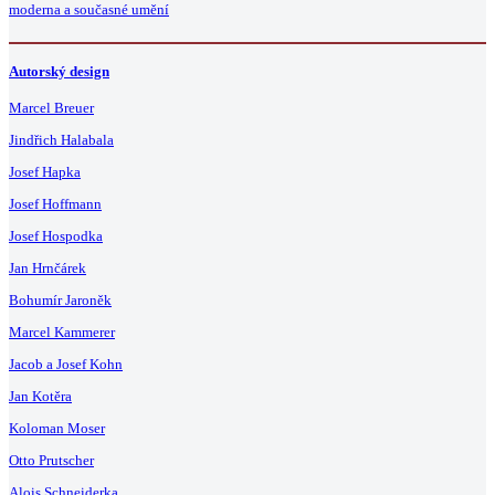
moderna a současné umění
Autorský design
Marcel Breuer
Jindřich Halabala
Josef Hapka
Josef Hoffmann
Josef Hospodka
Jan Hrnčárek
Bohumír Jaroněk
Marcel Kammerer
Jacob a Josef Kohn
Jan Kotěra
Koloman Moser
Otto Prutscher
Alois Schneiderka