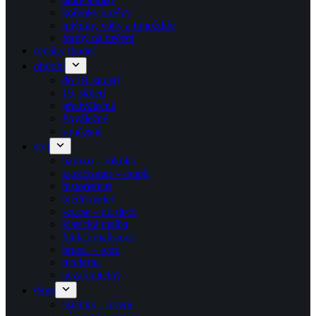
kořenky a dózy
mlýnky, váhy a hmoždíře
formy na pečení
sedáky thonet
období
do 18. století
19. století
předválečné
Poválečné
současné
styl
baroko – rokoko
klasicismus – empír
historismus
biedermeier
secese – art deco
klasická malba
funkcionalismus
brusel – retro
moderna
nezařaditelný
téma
asiatika – orient