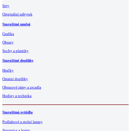
Sety
Originální nábytek
Starožitné umění
Grafika
Obrazy
Sochy a plastiky
Starožitné doplňky
Hračky
Ostatní doplňky
Obrazové rámy a zrcadla
Hodiny a technika
Starožitná svítidla
Podlahové a stolní lampy
Stropnice a lustry