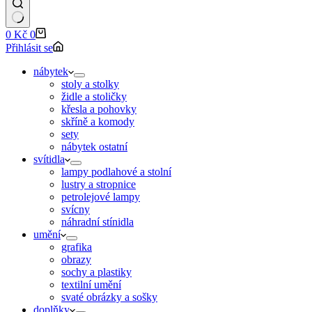
Shopping
0
Kč
0
cart
Přihlásit se
nábytek
stoly a stolky
židle a stoličky
křesla a pohovky
skříně a komody
sety
nábytek ostatní
svítidla
lampy podlahové a stolní
lustry a stropnice
petrolejové lampy
svícny
náhradní stínidla
umění
grafika
obrazy
sochy a plastiky
textilní umění
svaté obrázky a sošky
doplňky