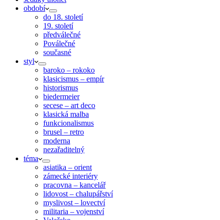
období
do 18. století
19. století
předválečné
Poválečné
současné
styl
baroko – rokoko
klasicismus – empír
historismus
biedermeier
secese – art deco
klasická malba
funkcionalismus
brusel – retro
moderna
nezařaditelný
téma
asiatika – orient
zámecké interiéry
pracovna – kancelář
lidovost – chalupářství
myslivost – lovectví
militaria – vojenství