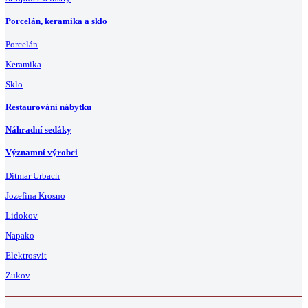
Porcelán, keramika a sklo
Porcelán
Keramika
Sklo
Restaurování nábytku
Náhradní sedáky
Významní výrobci
Ditmar Urbach
Jozefina Krosno
Lidokov
Napako
Elektrosvit
Zukov