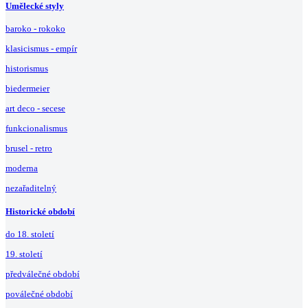
Umělecké styly
baroko - rokoko
klasicismus - empír
historismus
biedermeier
art deco - secese
funkcionalismus
brusel - retro
moderna
nezařaditelný
Historické období
do 18. století
19. století
předválečné období
poválečné období