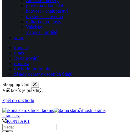
zámecké interiéry
pracovna – kancelář
lidovost – chalupářství
myslivost – lovectví
militaria – vojenství
Valašsko
Vánoce – andělé
autor
kontakt
o nás
Restaurování
doprava
obchodní podmínky
zásady ochrany osobních údajů
Shopping Cart
Váš košík je prázdný.
Zpět do obchodu
taranis.cz
KONTAKT