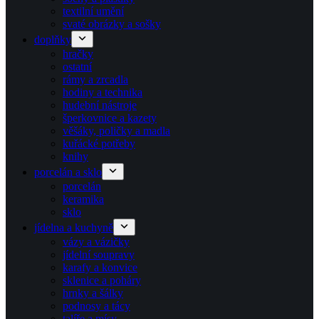
textilní umění
svaté obrázky a sošky
doplňky
hračky
ostatní
rámy a zrcadla
hodiny a technika
hudební nástroje
šperkovnice a kazety
věšáky, poličky a madla
kuřácké potřeby
knihy
porcelán a sklo
porcelán
keramika
sklo
jídelna a kuchyně
vázy a vázičky
jídelní soupravy
karafy a konvice
sklenice a poháry
hrnky a šálky
podnosy a tácy
talíře a mísy