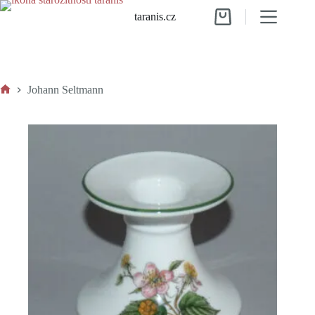
Skip
taranis.cz
to
Shopping
content
cart
Johann Seltmann
Home