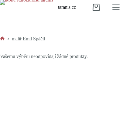
Skip
taranis.cz
to
Shopping
content
cart
malíř Emil Spáčil
Home
Vašemu výběru neodpovídají žádné produkty.