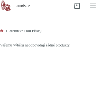
Skip
taranis.cz
to
Shopping
content
cart
architekt Emil Přikryl
Home
Vašemu výběru neodpovídají žádné produkty.