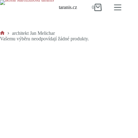
Skip
taranis.cz
0
to
Shopping
content
cart
architekt Jan Melichar
Home
Vašemu výběru neodpovídají žádné produkty.